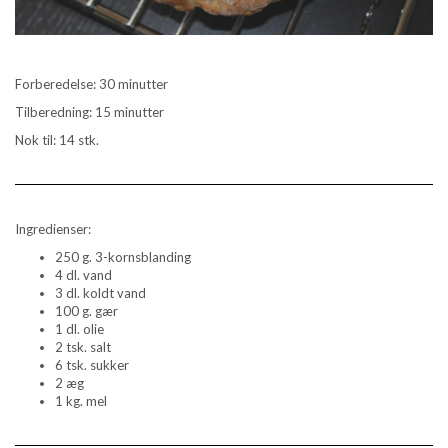
Forberedelse: 30 minutter
Tilberedning: 15 minutter
Nok til: 14 stk.
Ingredienser:
250 g. 3-kornsblanding
4 dl. vand
3 dl. koldt vand
100 g. gær
1 dl. olie
2 tsk. salt
6 tsk. sukker
2 æg
1 kg. mel