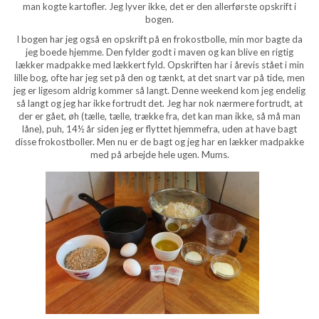
man kogte kartofler. Jeg lyver ikke, det er den allerførste opskrift i
bogen.
I bogen har jeg også en opskrift på en frokostbolle, min mor bagte da
jeg boede hjemme. Den fylder godt i maven og kan blive en rigtig
lækker madpakke med lækkert fyld. Opskriften har i årevis stået i min
lille bog, ofte har jeg set på den og tænkt, at det snart var på tide, men
jeg er ligesom aldrig kommer så langt. Denne weekend kom jeg endelig
så langt og jeg har ikke fortrudt det. Jeg har nok nærmere fortrudt, at
der er gået, øh (tælle, tælle, trække fra, det kan man ikke, så må man
låne), puh, 14½ år siden jeg er flyttet hjemmefra, uden at have bagt
disse frokostboller. Men nu er de bagt og jeg har en lækker madpakke
med på arbejde hele ugen. Mums.