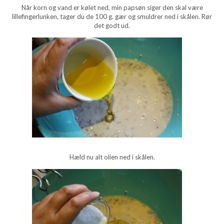
Når korn og vand er kølet ned, min papsøn siger den skal være
lillefingerlunken, tager du de 100 g. gær og smuldrer ned i skålen. Rør
det godt ud.
Hæld nu alt olien ned i skålen.