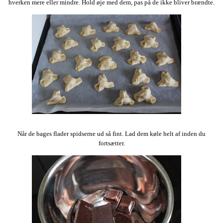
hverken mere eller mindre. Hold øje med dem, pas på de ikke bliver brændte.
Når de bages flader spidserne ud så fint. Lad dem køle helt af inden du
fortsætter.