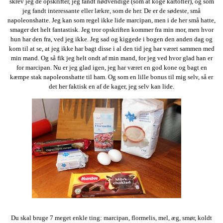
skrev jeg de opskrifter, jeg fandt nødvendige (som at koge kartofler), og som
jeg fandt interessante eller lækre, som de her. De er de sødeste, små
napoleonshatte. Jeg kan som regel ikke lide marcipan, men i de her små hatte,
smager det helt fantastisk. Jeg tror opskriften kommer fra min mor, men hvor
hun har den fra, ved jeg ikke. Jeg sad og kiggede i bogen den anden dag og
kom til at se, at jeg ikke har bagt disse i al den tid jeg har været sammen med
min mand. Og så fik jeg helt ondt af min mand, for jeg ved hvor glad han er
for marcipan. Nu er jeg glad igen, jeg har været en god kone og bagt en
kæmpe stak napoleonshatte til ham. Og som en lille bonus til mig selv, så er
det her faktisk en af de kager, jeg selv kan lide.
Du skal bruge 7 meget enkle ting: marcipan, flormelis, mel, æg, smør, koldt