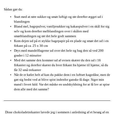
Sådan gør du:
Start med at røre sukker og smør luftigt og rør derefter ægget ud i
blandingen
Bland mel, bagepulver, vaniljesukker og kakaopulver i en skål for sig
selv og kom derefter melblandingen over i skålen med
smørblandingen og rør det hele godt sammen
Kom dejen ud på et stykke bagepapir på en plade og smør det ud i en
firkant på ca. 25 x 30 cm
Drys med mandelflagerne ud over det hele og bag den så ved 200
grader i 12 minutter
Med det samme den kommer ud af ovnen skærer du den ud i 16
firkanter og derefter skærer du hver firkant fra hjørne til hjørne, så du
får 32 små trekanter
Når de er kølet helt af kan du pakke dem i en lufttæt kagedåse, men de
gør sig bedst ved at blive spist indenfor ganske få dage. Siger min
mand i hvert fald. Var det måske en undskyldning for at få lov at spise
dem alle med det samme?
Disse chokoladetrekanter lavede jeg i sommers i anledning af et besøg af en