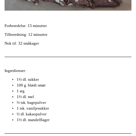
Forberedelse: 15 minutter
Tilberedning: 12 minutter
Nok til: 32 småkager
Ingredienser:
1½ dl. sukker
100 g. blødt smør
1 æg
1½ dl. mel
½ tsk. bagepulver
1 tsk. vaniljesukker
½ dl. kakaopulver
1½ dl. mandelflager