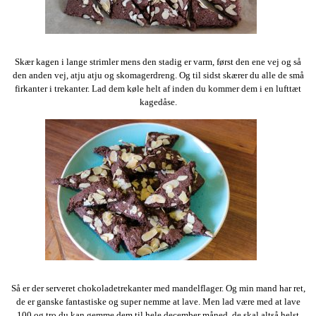
Skær kagen i lange strimler mens den stadig er varm, først den ene vej og så
den anden vej, atju atju og skomagerdreng. Og til sidst skærer du alle de små
firkanter i trekanter. Lad dem køle helt af inden du kommer dem i en lufttæt
kagedåse.
Så er der serveret chokoladetrekanter med mandelflager. Og min mand har ret,
de er ganske fantastiske og super nemme at lave. Men lad være med at lave
100 og tro du kan gemme dem til hele december måned, de skal altså helst