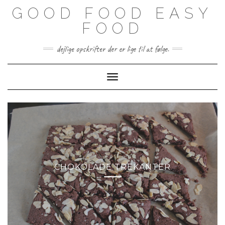
Skip
GOOD FOOD EASY
to
content
FOOD
dejlige opskrifter der er lige til at følge.
Toggle Navigation
CHOKOLADE TREKANTER