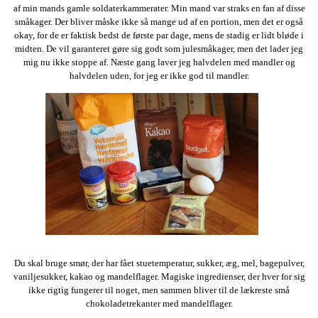
af min mands gamle soldaterkammerater. Min mand var straks en fan af disse
småkager. Der bliver måske ikke så mange ud af en portion, men det er også
okay, for de er faktisk bedst de første par dage, mens de stadig er lidt bløde i
midten. De vil garanteret gøre sig godt som julesmåkager, men det lader jeg
mig nu ikke stoppe af. Næste gang laver jeg halvdelen med mandler og
halvdelen uden, for jeg er ikke god til mandler.
Du skal bruge smør, der har fået stuetemperatur, sukker, æg, mel, bagepulver,
vaniljesukker, kakao og mandelflager. Magiske ingredienser, der hver for sig
ikke rigtig fungerer til noget, men sammen bliver til de lækreste små
chokoladetrekanter med mandelflager.