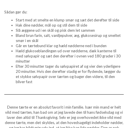
Sådan gør du:
Start med at smelte en klump smør og sæt det derefter til side
Hak dine nødder, mål op og stil dem til side
Slå æggene ud i en skål og pisk dem let sammen
Bland brun farin, salt, vaniljepulver, æg, glukosesirup og smeltet
smør i en skål
Går en tærtebund klar og hæld nødderne ned i bunden
Hæld glukoseblandingen ud over nødderne, dæk kanterne til
med sølvpapir og sæt den derefter i ovnen ved 180 grader i 30
minutter
Efter 30 minutter tager du sølvpapiret af og vier den yderligere
20 minutter. Hvis den derefter stadig er for flydende, lægger du
et stykke sølvpapir over tærten og bager den videre, til den
bliver fast
Denne tærte er en absolut favorit i min familie. Især min mand er helt
vild med tærten, han bad om at jeg lavede den til hans fødselsdag og vi
laver den altid til Thanksgiving. Selv er jeg overhovedet ikke vild med
denne tærte, men det skyldes, at den hovedsageligt indeholder nødder,
og jeg har bildt mig selv ind, at jeg ikke kan lide nødder. Den er nok