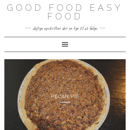
Skip
GOOD FOOD EASY
to
content
FOOD
dejlige opskrifter der er lige til at følge.
Toggle Navigation
PECAN PIE