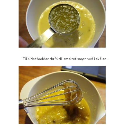
Til sidst hælder du ¾ dl. smeltet smør ned i skålen.