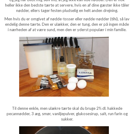
heller ikke den bedste tærte at servere, hvis en af dine gæster ikke tåler
nødder, ellers tager festen pludselig en helt anden drejning.
Men hvis du er omgivet af nødde-tosser eller nødde-nødder (tihi), så lav
endelig denne tærte. Den er ulækker, den er tung, den er på ingen måde
i nærheden af at være sund, men den er yderst populær i min familie.
Til denne enkle, men ulækre tærte skal du bruge 2½ dl. hakkede
pecannødder, 3 æg, smør, vaniljepulver, glukosesirup, salt, run farin og
sukker.