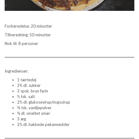
Forberedelse: 20 minutter
Tilberedning: 50 minutter
Nok til: 8 personer
Ingredienser:
1 tærtedej
2½ dl. sukker
3 spsk. brun farin
½ tsk. salt
2½ dl. glukosesirup/majssirup
¾ tsk. vaniljepulver
¾ dl. smeltet smør
3 æg
2½ dl. hakkede pekannødder