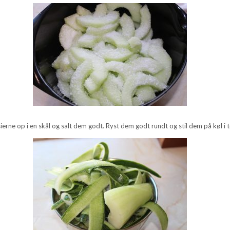
erne op i en skål og salt dem godt. Ryst dem godt rundt og stil dem på køl i t