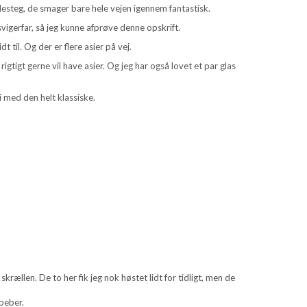
lesteg, de smager bare hele vejen igennem fantastisk.
svigerfar, så jeg kunne afprøve denne opskrift.
t til. Og der er flere asier på vej.
rigtigt gerne vil have asier. Og jeg har også lovet et par glas
vi med den helt klassiske.
krællen. De to her fik jeg nok høstet lidt for tidligt, men de
peber.