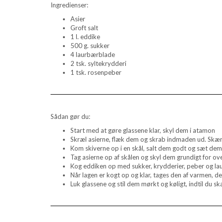
Ingredienser:
Asier
Groft salt
1 l. eddike
500 g. sukker
4 laurbærblade
2 tsk. syltekrydderi
1 tsk. rosenpeber
Sådan gør du:
Start med at gøre glassene klar, skyl dem i atamon
Skræl asierne, flæk dem og skrab indmaden ud. Skær 
Kom skiverne op i en skål, salt dem godt og sæt dem
Tag asierne op af skålen og skyl dem grundigt for o
Kog eddiken op med sukker, krydderier, peber og l
Når lagen er kogt op og klar, tages den af varmen, d
Luk glassene og stil dem mørkt og køligt, indtil du s