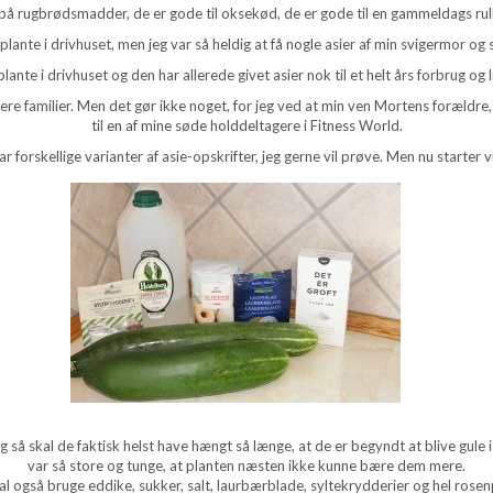
s på rugbrødsmadder, de er gode til oksekød, de er gode til en gammeldags rul
eplante i drivhuset, men jeg var så heldig at få nogle asier af min svigermor og 
plante i drivhuset og den har allerede givet asier nok til et helt års forbrug og lid
lere familier. Men det gør ikke noget, for jeg ved at min ven Mortens forældre, 
til en af mine søde holddeltagere i Fitness World.
r forskellige varianter af asie-opskrifter, jeg gerne vil prøve. Men nu starter 
så skal de faktisk helst have hængt så længe, at de er begyndt at blive gule i s
var så store og tunge, at planten næsten ikke kunne bære dem mere.
al også bruge eddike, sukker, salt, laurbærblade, syltekrydderier og hel rosen