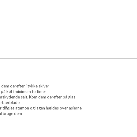
dem derefter i tykke skiver
 på køl i minimum to timer
verskydende salt. Kom dem derefter på glas
aurbærblade
er tilføjes atamon og lagen hældes over asierne
kal bruge dem