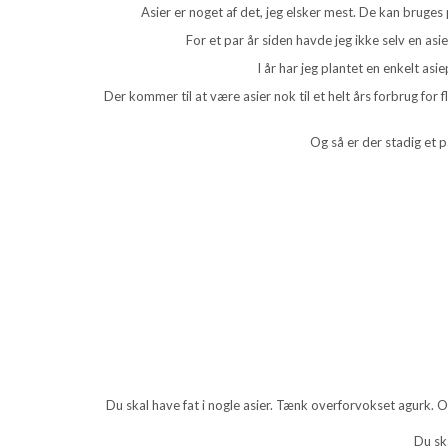
Asier er noget af det, jeg elsker mest. De kan bruge
For et par år siden havde jeg ikke selv en asi
I år har jeg plantet en enkelt asie
Der kommer til at være asier nok til et helt års forbrug for f
Og så er der stadig et pa
Du skal have fat i nogle asier. Tænk overforvokset agurk. Og 
Du sk