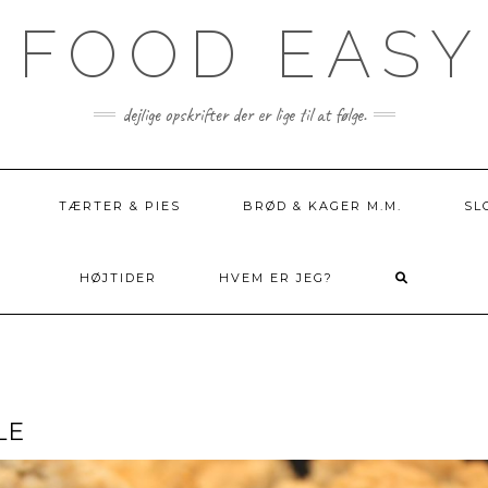
 FOOD EASY
dejlige opskrifter der er lige til at følge.
TÆRTER & PIES
BRØD & KAGER M.M.
SL
HØJTIDER
HVEM ER JEG?
LE