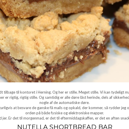
 tilbage til kontoret i Herning. Og her er stille. Meget stille. Vi kan tydeligt m
er rigtig, rigtig stille. Og samtidig er alle døre låst herinde, dels af sikkerh
nogle af de automatiske døre.
turligvis at besvare de ganske få mails og opkald, der kommer, så rydder jeg o
orden på både fysiske og elektroniske mapper.
jer. Er det til morgenmad, er det til eftermiddagskaffen, er det en aften snack?
NUTELLA SHORTBREAD BAR