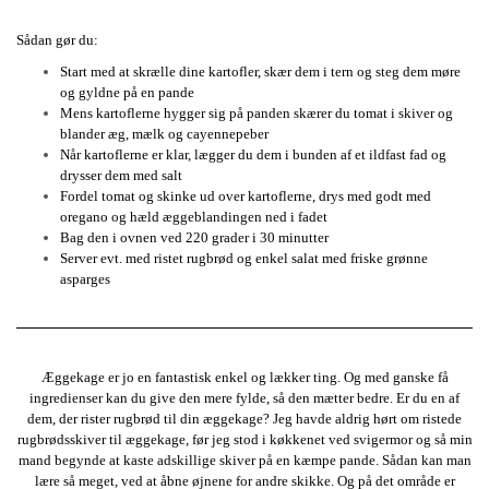
Sådan gør du:
Start med at skrælle dine kartofler, skær dem i tern og steg dem møre
og gyldne på en pande
Mens kartoflerne hygger sig på panden skærer du tomat i skiver og
blander æg, mælk og cayennepeber
Når kartoflerne er klar, lægger du dem i bunden af et ildfast fad og
drysser dem med salt
Fordel tomat og skinke ud over kartoflerne, drys med godt med
oregano og hæld æggeblandingen ned i fadet
Bag den i ovnen ved 220 grader i 30 minutter
Server evt. med ristet rugbrød og enkel salat med friske grønne
asparges
Æggekage er jo en fantastisk enkel og lækker ting. Og med ganske få
ingredienser kan du give den mere fylde, så den mætter bedre. Er du en af
dem, der rister rugbrød til din æggekage? Jeg havde aldrig hørt om ristede
rugbrødsskiver til æggekage, før jeg stod i køkkenet ved svigermor og så min
mand begynde at kaste adskillige skiver på en kæmpe pande. Sådan kan man
lære så meget, ved at åbne øjnene for andre skikke. Og på det område er