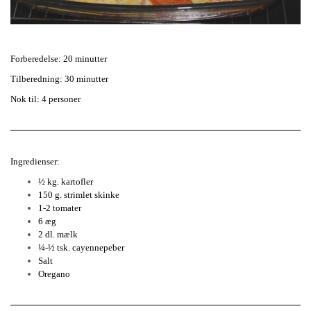
Forberedelse: 20 minutter
Tilberedning: 30 minutter
Nok til: 4 personer
Ingredienser:
½ kg. kartofler
150 g. strimlet skinke
1-2 tomater
6 æg
2 dl. mælk
¼-½ tsk. cayennepeber
Salt
Oregano