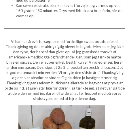
med ud på pladerne
Kan serveres straks eller kan laves i forvejen og varmes op ved
150 grader i 30 minutter. Drys med lidt ekstra brun farin, når de
varmes op
Vi har nu i årevis forsøgt os med forskellige sweet potato pies til
Thanksgiving og det er aldrig rigtig blevet helt godt. Men nu er jeg ikke
den type, der bare sådan giver op, så jeg granskede tonsvis af
amerikanske madblogge og fandt endelig en, som jeg tænkte måtte
blive en succes. Den er super enkel, består kun af 4 ingredienser, heraf
er den ene bacon. Dvs. sige, at 25% af opskriften består af bacon. Det
er god matematik i min verden. Vi brugte den sidste år til Thanksgiving
og den var absolut en vinder. Og da tiden jo hastigt nærmer sig
Thanksgiving igen (selvom butikkerne allerede er begyndt at prøve at
bilde os ind, at julen står lige for døren), så tænkte jeg, at det var på tide
at dele denne med jer. Bare i tilfælde af, at I er hoppet med på vores
sindssyge ide med at fejre denne dag.