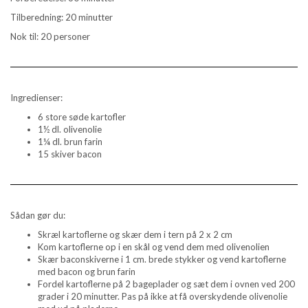
Tilberedning: 20 minutter
Nok til: 20 personer
Ingredienser:
6 store søde kartofler
1½ dl. olivenolie
1¼ dl. brun farin
15 skiver bacon
Sådan gør du:
Skræl kartoflerne og skær dem i tern på 2 x 2 cm
Kom kartoflerne op i en skål og vend dem med olivenolien
Skær baconskiverne i 1 cm. brede stykker og vend kartoflerne
med bacon og brun farin
Fordel kartoflerne på 2 bageplader og sæt dem i ovnen ved 200
grader i 20 minutter. Pas på ikke at få overskydende olivenolie