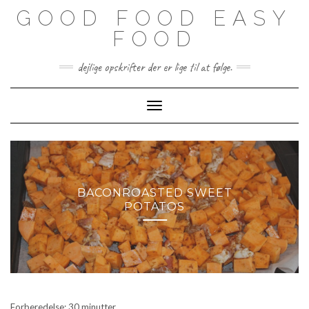
Skip
GOOD FOOD EASY
to
content
FOOD
dejlige opskrifter der er lige til at følge.
Toggle Navigation
BACONROASTED SWEET
POTATOS
Forberedelse: 30 minutter