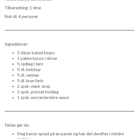
Tilberedning: 1 time
Nok til: 4 personer
Ingredienser:
2 dåser baked beans
1 pakke bacon i skiver
½ rødløg i tern
½ dl. ketchup
½ dl. sennep
½ dl. brun farin
2 spsk. mørk sirup
2 spsk. presset hvidløg
1 spsk. worcestershire sauce
Sådan gør du:
Steg bacon sprød på en pande og hak det derefter i mindre