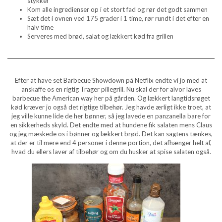
stykker
Kom alle ingredienser op i et stort fad og rør det godt sammen
Sæt det i ovnen ved 175 grader i 1 time, rør rundt i det efter en
halv time
Serveres med brød, salat og lækkert kød fra grillen
Efter at have set Barbecue Showdown på Netflix endte vi jo med at
anskaffe os en rigtig Trager pillegrill. Nu skal der for alvor laves
barbecue the American way her på gården. Og lækkert langtidsrøget
kød kræver jo også det rigtige tilbehør. Jeg havde ærligt ikke troet, at
jeg ville kunne lide de her bønner, så jeg lavede en panzanella bare for
en sikkerheds skyld. Det endte med at hundene fik salaten mens Claus
og jeg mæskede os i bønner og lækkert brød. Det kan sagtens tænkes,
at der er til mere end 4 personer i denne portion, det afhænger helt af,
hvad du ellers laver af tilbehør og om du husker at spise salaten også.