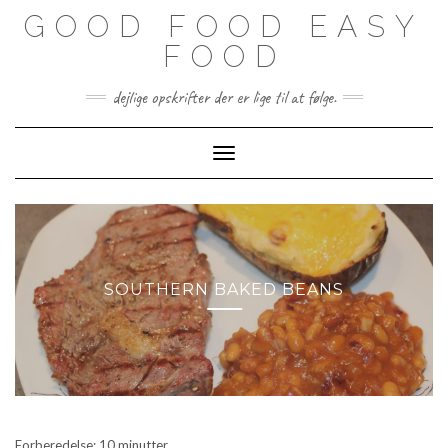
Skip
GOOD FOOD EASY
to
content
FOOD
dejlige opskrifter der er lige til at følge.
Toggle Navigation
SOUTHERN BAKED BEANS
Forberedelse: 10 minutter