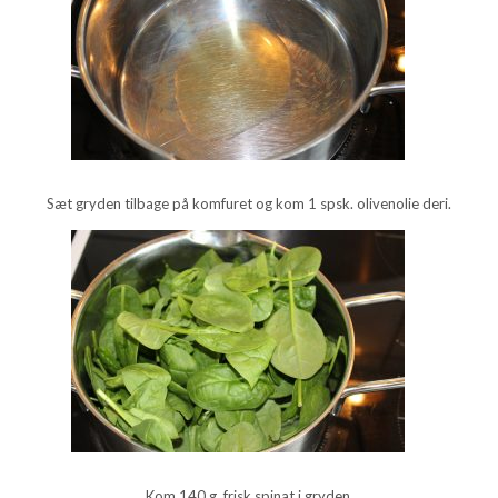
Sæt gryden tilbage på komfuret og kom 1 spsk. olivenolie deri.
Kom 140 g. frisk spinat i gryden.