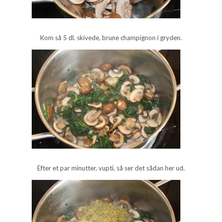
Kom så 5 dl. skivede, brune champignon i gryden.
Efter et par minutter, vupti, så ser det sådan her ud.