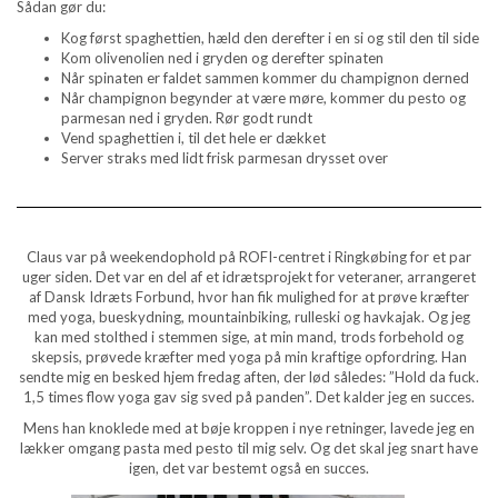
Sådan gør du:
Kog først spaghettien, hæld den derefter i en si og stil den til side
Kom olivenolien ned i gryden og derefter spinaten
Når spinaten er faldet sammen kommer du champignon derned
Når champignon begynder at være møre, kommer du pesto og
parmesan ned i gryden. Rør godt rundt
Vend spaghettien i, til det hele er dækket
Server straks med lidt frisk parmesan drysset over
Claus var på weekendophold på ROFI-centret i Ringkøbing for et par
uger siden. Det var en del af et idrætsprojekt for veteraner, arrangeret
af Dansk Idræts Forbund, hvor han fik mulighed for at prøve kræfter
med yoga, bueskydning, mountainbiking, rulleski og havkajak. Og jeg
kan med stolthed i stemmen sige, at min mand, trods forbehold og
skepsis, prøvede kræfter med yoga på min kraftige opfordring. Han
sendte mig en besked hjem fredag aften, der lød således: ”Hold da fuck.
1,5 times flow yoga gav sig sved på panden”. Det kalder jeg en succes.
Mens han knoklede med at bøje kroppen i nye retninger, lavede jeg en
lækker omgang pasta med pesto til mig selv. Og det skal jeg snart have
igen, det var bestemt også en succes.