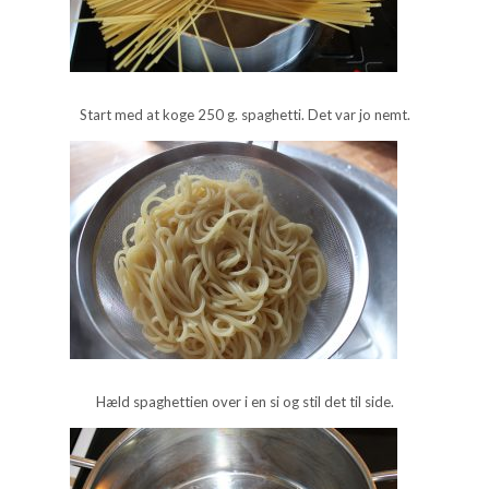
Start med at koge 250 g. spaghetti. Det var jo nemt.
Hæld spaghettien over i en si og stil det til side.