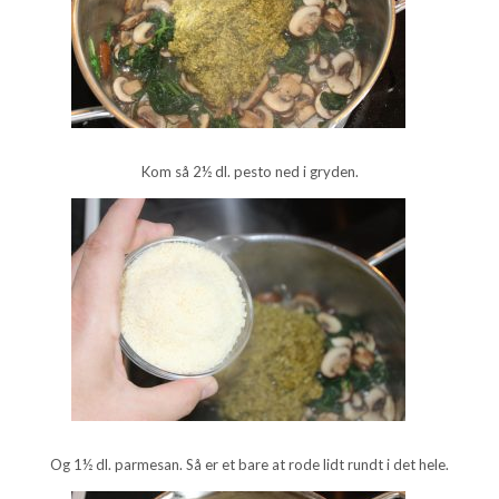
Kom så 2½ dl. pesto ned i gryden.
Og 1½ dl. parmesan. Så er et bare at rode lidt rundt i det hele.