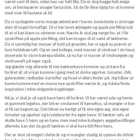
været vant til dem, siden hun var helt lille. De er dog begge helt enige
om, at hestepærer smager fantastisk. Så de får ikke rigtig lov at komme
med over til hestene så tit.
Da vi opdagede vores mange æbletræer i haven, besluttede vi at bruge
dem til noget fornuftigt. Så vi har lavet æblegele og apple pie filling nok
til at vi kan klare os vinteren over. Næste år skal jeg sørge for, at I får
opskriften på apple pie filling, det kan bruges til et væld af lækkerier.
Da vi samtidig har masser af hyld på grunden, har vi også nu prøvet at
lave hyldebærsaft. Og en sød kollega, med masser af vindruer i sin have,
donerede to store bæreposfulde, så nu har vi masser af vindruegele og
vindruesaft på lager også.
Jeg glæder mig allerede til min køkkenhave kommer op at køre fra
foråret af, så vi kan komme i gang med at dyrke agurker, tomater, chili,
gulerødder, rødbeder, kartofler og hvad vi ellers finder på. Jeg håber at
kunne komme med en masse nye opskrifter næste år, og måske finde
inspiration i mine oldgamle kogebøger.
Nå ja, vi skal jo så også have høns til foråret. Vi har været ude og hente
et gammelt legehus, der bliver omdannet til hønsehus, så mangler vi kun
at få sat hegnet op. Det bliver nu herligt at få sine egne æg, sine egne
tomater og agurker og krydderurter fra egen have. Vi tænker selv, at
skulle have 5 høns og en hane, men med mine kollegers æggebestillinger
allerede, kan det da godt tænkes vi skal have lidt flere høns.
Der er sket så meget i dette år og vi mangler stadig at opleve de sidste