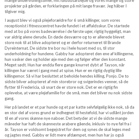
mange undervisningstimer, mit fuldtidsarbejde og vores mange og store
projekter på gården, er forklaringen på mit lange fravær. Jeg håber I
tilgiver mig.
I august blev vi også plejeforældre for 6 små killinger, som vores
receptionist i fitnesscentret havde fundet i et affaldsskur. De startede
med at bo på vores badeværelse i de første uger, rigtig hyggeligt, man
var aldrig alene derude. En døde desværre og to er allerede blevet
store nok til at blive adopteret og er derfor returneret til Brande
Dyreinternat. De sidste tre bor nu i hele huset med os, til stor
underholdning for hundene. Gabby har adopteret den ene af killingerne,
hun vasker den og holder øje med den og følger efter den konstant.
Meget sødt. Hun har endda flere gange knurret dybt af Tayson, når
killingen har været i gang med at spise. Hun er en rigtig dygtig lille
killingemor. Så vi har besluttet at beholde hendes killing, Ponjo. De to
sidste bliver adopteret af min storebror og svigerindes venner, så de
flytter til Fredericia, så snart de er store nok. Det er en rigtig fin
oplevelse, at være plejefamilie for de små, men det bliver nu nok sidste
gang.
Her på landet er et par hunde og et par katte selvfølgelig ikke nok, så da
en stor del af vores grund er indhegnet til hestefold, har vi udlånt jorden
til en af vores skønne nye naboer. Det betyder at vi de sidste mange
måneder har haft de skønneste arabere gående, inklusiv to nye føl fra i
år. Tayson er voldsomt begejstret for dem og synes de skal leges med
og jagtes med. Gabby er lidt mere afdæmpet, men hun har jo også