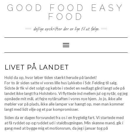
Skip
GOOD FOOD EASY
to
content
FOOD
dejlige opskrifter der er lige til at følge.
Toggle Navigation
LIVET PÅ LANDET
Hold da op, hvor løber tiden stærkt herude på landet!
For to år siden satte vi vores lille hus Lykkebo i Sdr. Felding til salg.
Sidste år fik vi det solgt og købte i stedet en nedlagt gård langt ude på
landet ikke langt fra Holstebro. Vi flyttede ind mellem jul og nytår, og jeg
opnåede mit mål, at fejre nytårsaften i vores nye hjem. Jo jo, ikke alle
møbler var på plads, ikke alle lamper var hængt op, men man kommer
langt med lidt vilje og et par kompromisser.
Siden da er dagen forsvundet fra os i en frygtelig fart. Vi startede med
at få ryddet op og ryddet ud i staldbygningen. Min skønne mand, gik i
gang med at bygge mig et motionsrum, da jeg i januar tog på