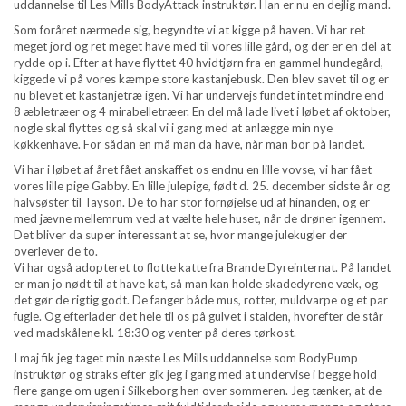
uddannelse til Les Mills BodyAttack instruktør. Han er nu en dejlig mand.
Som foråret nærmede sig, begyndte vi at kigge på haven. Vi har ret
meget jord og ret meget have med til vores lille gård, og der er en del at
rydde op i. Efter at have flyttet 40 hvidtjørn fra en gammel hundegård,
kiggede vi på vores kæmpe store kastanjebusk. Den blev savet til og er
nu blevet et kastanjetræ igen. Vi har undervejs fundet intet mindre end
8 æbletræer og 4 mirabelletræer. En del må lade livet i løbet af oktober,
nogle skal flyttes og så skal vi i gang med at anlægge min nye
køkkenhave. For sådan en må man da have, når man bor på landet.
Vi har i løbet af året fået anskaffet os endnu en lille vovse, vi har fået
vores lille pige Gabby. En lille julepige, født d. 25. december sidste år og
halvsøster til Tayson. De to har stor fornøjelse ud af hinanden, og er
med jævne mellemrum ved at vælte hele huset, når de drøner igennem.
Det bliver da super interessant at se, hvor mange julekugler der
overlever de to.
Vi har også adopteret to flotte katte fra Brande Dyreinternat. På landet
er man jo nødt til at have kat, så man kan holde skadedyrene væk, og
det gør de rigtig godt. De fanger både mus, rotter, muldvarpe og et par
fugle. Og efterlader det hele til os på gulvet i stalden, hvorefter de står
ved madskålene kl. 18:30 og venter på deres tørkost.
I maj fik jeg taget min næste Les Mills uddannelse som BodyPump
instruktør og straks efter gik jeg i gang med at undervise i begge hold
flere gange om ugen i Silkeborg hen over sommeren. Jeg tænker, at de