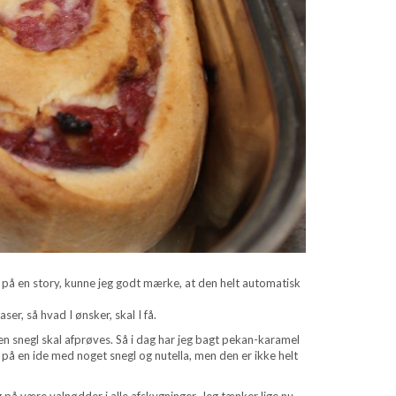
er på en story, kunne jeg godt mærke, at den helt automatisk
er, så hvad I ønsker, skal I få.
en snegl skal afprøves. Så i dag har jeg bagt pekan-karamel
er på en ide med noget snegl og nutella, men den er ikke helt
å være valnødder i alle afskygninger. Jeg tænker lige nu