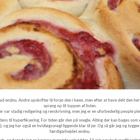
 ud endnu. Andre opskrifter lå foran den i køen, men efter at have delt den h
sprang op til toppen af listen.
er var stadig redigering og renskrivning, men jeg er en uforbederlig people pleas
s til hyperfiksering. For tiden går den på snegle. Alting der kan bages som 
, og jeg har også en hvidløgssnegl liggende klar til jer. Og så går jeg og tygg
færdigarbejdet endnu.
kab, opdagede jeg en kæmpe mængde valnødder. Så min næste hyperfiksering p