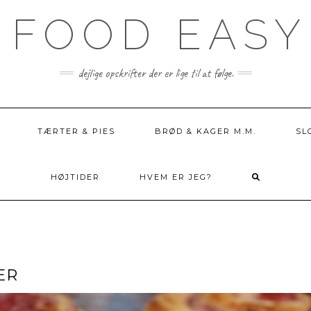
 FOOD EASY
dejlige opskrifter der er lige til at følge.
TÆRTER & PIES
BRØD & KAGER M.M.
SL
HØJTIDER
HVEM ER JEG?
ER