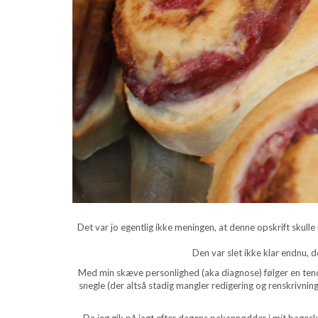
Det var jo egentlig ikke meningen, at denne opskrift skulle
Den var slet ikke klar endnu, d
Med min skæve personlighed (aka diagnose) følger en tenden
snegle (der altså stadig mangler redigering og renskrivning)
Da jeg gik på jagt efter dagens pekannødder i mit bages