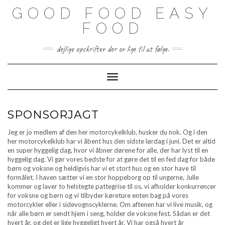
Skip
GOOD FOOD EASY
to
content
FOOD
dejlige opskrifter der er lige til at følge.
Toggle Navigation
SPONSORJAGT
Jeg er jo medlem af den her motorcykelklub, husker du nok. Og i den
her motorcykelklub har vi åbent hus den sidste lørdag i juni. Det er altid
en super hyggelig dag, hvor vi åbner dørene for alle, der har lyst til en
hyggelig dag. Vi gør vores bedste for at gøre det til en fed dag for både
børn og voksne og heldigvis har vi et stort hus og en stor have til
formålet. I haven sætter vi en stor hoppeborg op til ungerne, Julle
kommer og laver to helstegte pattegrise til os, vi afholder konkurrencer
for voksne og børn og vi tilbyder køreture enten bag på vores
motorcykler eller i sidevognscyklerne. Om aftenen har vi live musik, og
når alle børn er sendt hjem i seng, holder de voksne fest. Sådan er det
hvert år, og det er lige hyggeligt hvert år. Vi har også hvert år