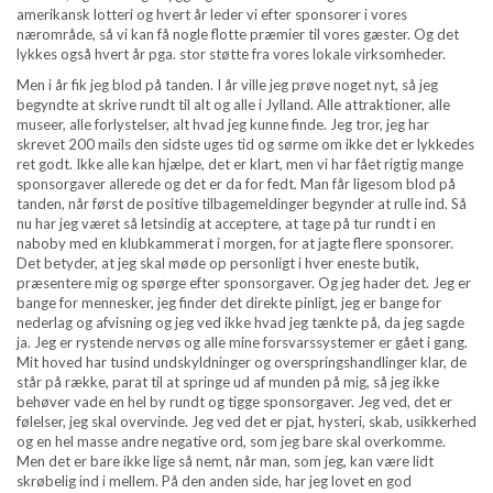
amerikansk lotteri og hvert år leder vi efter sponsorer i vores
nærområde, så vi kan få nogle flotte præmier til vores gæster. Og det
lykkes også hvert år pga. stor støtte fra vores lokale virksomheder.
Men i år fik jeg blod på tanden. I år ville jeg prøve noget nyt, så jeg
begyndte at skrive rundt til alt og alle i Jylland. Alle attraktioner, alle
museer, alle forlystelser, alt hvad jeg kunne finde. Jeg tror, jeg har
skrevet 200 mails den sidste uges tid og sørme om ikke det er lykkedes
ret godt. Ikke alle kan hjælpe, det er klart, men vi har fået rigtig mange
sponsorgaver allerede og det er da for fedt. Man får ligesom blod på
tanden, når først de positive tilbagemeldinger begynder at rulle ind. Så
nu har jeg været så letsindig at acceptere, at tage på tur rundt i en
naboby med en klubkammerat i morgen, for at jagte flere sponsorer.
Det betyder, at jeg skal møde op personligt i hver eneste butik,
præsentere mig og spørge efter sponsorgaver. Og jeg hader det. Jeg er
bange for mennesker, jeg finder det direkte pinligt, jeg er bange for
nederlag og afvisning og jeg ved ikke hvad jeg tænkte på, da jeg sagde
ja. Jeg er rystende nervøs og alle mine forsvarssystemer er gået i gang.
Mit hoved har tusind undskyldninger og overspringshandlinger klar, de
står på række, parat til at springe ud af munden på mig, så jeg ikke
behøver vade en hel by rundt og tigge sponsorgaver. Jeg ved, det er
følelser, jeg skal overvinde. Jeg ved det er pjat, hysteri, skab, usikkerhed
og en hel masse andre negative ord, som jeg bare skal overkomme.
Men det er bare ikke lige så nemt, når man, som jeg, kan være lidt
skrøbelig ind i mellem. På den anden side, har jeg lovet en god