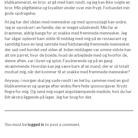
klubkammerat, en bror, at gå med ham rundt, og jeg kan ikke svigte en
bror. Min pligtfølelse og loyalitet vinder over min frygt. Forbandet min
gode opdragelse.
At jeg har det sådan med mennesker og med sponsorjagt kan undre.
Jeg er opvokset i en familie, der er meget udadvendt. Min far er
kræmmer, aldrig bange for at snakke med fremmede mennesker. Jeg
har sågar oplevet ham sidde til middag med mig på en restaurant og
samtidig have en lang samtale med fuldstændig fremmede mennesker,
der sad ved bordet ved siden af. Inden middagen var omme vidste han
alt om parret, hvor de boede, hvad de arbejdede med og hvorfor de,
denne aften, var i byen og spise. Fascinerende og på en gang
skræmmende. Hvordan kan jeg være barn af en mand, der er så totalt
modsat mig, når det kommer til at snakke med fremmede mennesker?
Anyway, i morgen skal jeg vade rundt i en hel by, sammen med en god
klubkammerat og spørge efter endnu flere fede sponsorgaver. Kryds
fingre for mig. Og send mig noget angstdæmpende medicin, hvis du har
lidt ekstra liggende på lager. Jeg har brug for det.
You must be
logged in
to post a comment.