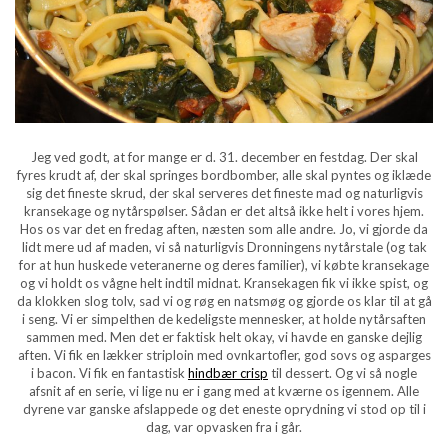
Jeg ved godt, at for mange er d. 31. december en festdag. Der skal
fyres krudt af, der skal springes bordbomber, alle skal pyntes og iklæde
sig det fineste skrud, der skal serveres det fineste mad og naturligvis
kransekage og nytårspølser. Sådan er det altså ikke helt i vores hjem.
Hos os var det en fredag aften, næsten som alle andre. Jo, vi gjorde da
lidt mere ud af maden, vi så naturligvis Dronningens nytårstale (og tak
for at hun huskede veteranerne og deres familier), vi købte kransekage
og vi holdt os vågne helt indtil midnat. Kransekagen fik vi ikke spist, og
da klokken slog tolv, sad vi og røg en natsmøg og gjorde os klar til at gå
i seng. Vi er simpelthen de kedeligste mennesker, at holde nytårsaften
sammen med. Men det er faktisk helt okay, vi havde en ganske dejlig
aften. Vi fik en lækker striploin med ovnkartofler, god sovs og asparges
i bacon. Vi fik en fantastisk
hindbær crisp
til dessert. Og vi så nogle
afsnit af en serie, vi lige nu er i gang med at kværne os igennem. Alle
dyrene var ganske afslappede og det eneste oprydning vi stod op til i
dag, var opvasken fra i går.