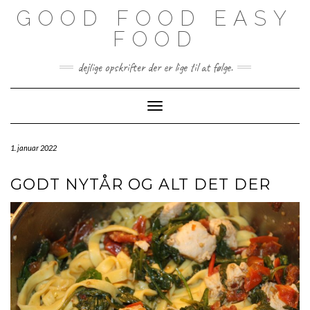
Skip
GOOD FOOD EASY
to
content
FOOD
dejlige opskrifter der er lige til at følge.
Toggle Navigation
1. januar 2022
GODT NYTÅR OG ALT DET DER