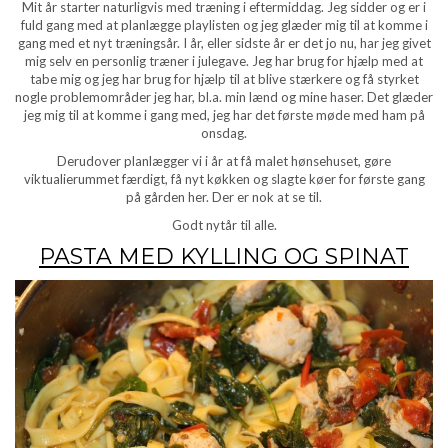
Mit år starter naturligvis med træning i eftermiddag. Jeg sidder og er i
fuld gang med at planlægge playlisten og jeg glæder mig til at komme i
gang med et nyt træningsår. I år, eller sidste år er det jo nu, har jeg givet
mig selv en personlig træner i julegave. Jeg har brug for hjælp med at
tabe mig og jeg har brug for hjælp til at blive stærkere og få styrket
nogle problemområder jeg har, bl.a. min lænd og mine haser. Det glæder
jeg mig til at komme i gang med, jeg har det første møde med ham på
onsdag.
Derudover planlægger vi i år at få malet hønsehuset, gøre
viktualierummet færdigt, få nyt køkken og slagte køer for første gang
på gården her. Der er nok at se til.
Godt nytår til alle.
PASTA MED KYLLING OG SPINAT