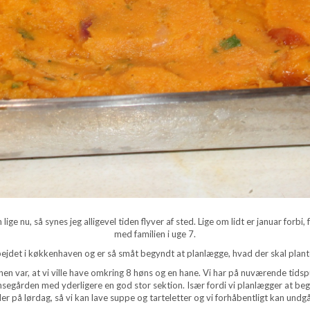
ge nu, så synes jeg alligevel tiden flyver af sted. Lige om lidt er januar forbi,
med familien i uge 7.
bejdet i køkkenhaven og er så småt begyndt at planlægge, hvad der skal plantes
 var, at vi ville have omkring 8 høns og en hane. Vi har på nuværende tidspun
ønsegården med yderligere en god stor sektion. Især fordi vi planlægger at beg
på lørdag, så vi kan lave suppe og tarteletter og vi forhåbentligt kan undgå h