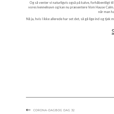
Og så venter vi naturligvis også på kalve, forhåbentligt t
vores kennelnavn og kan nu præsentere Vom Hause Calm. Vores
når man ha
Nå ja, hvis I ikke allerede har set det, så gå lige ind og tj
CORONA-DAGBOG DAG 32