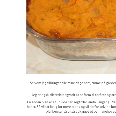
Selvom jeg tilbringer alle mine dage herhjemme på gården li
Jeg er også allerede begyndt at se frem til foråret og ar
En anden plan er at udvide hønsegården endnu engang. Planen
haner. Så vi har brug for mere plads og vil derfor udvide h
planlægger så også at kappe et par hanehoveder 