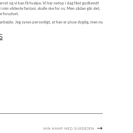
arret og vi kan få hvalpe. Vi har netop i dag fået godkendt
 min vildeste fantasi, skulle ske for os. Men sådan går det,
e forudset.
æarbejde. Jeg synes personligt, at han er pisse dygtig, men nu
S
MIN KAMP MED SURDEJEN