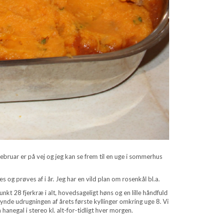
 februar er på vej og jeg kan se frem til en uge i sommerhus
 og prøves af i år. Jeg har en vild plan om rosenkål bl.a.
kt 28 fjerkræ i alt, hovedsageligt høns og en lille håndfuld
ynde udrugningen af årets første kyllinger omkring uge 8. Vi
anegal i stereo kl. alt-for-tidligt hver morgen.