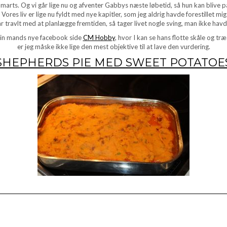
il marts. Og vi går lige nu og afventer Gabbys næste løbetid, så hun kan blive p
 liv er lige nu fyldt med nye kapitler, som jeg aldrig havde forestillet mig i
r travlt med at planlægge fremtiden, så tager livet nogle sving, man ikke havd
ek min mands nye facebook side
CM Hobby
, hvor I kan se hans flotte skåle og tr
er jeg måske ikke lige den mest objektive til at lave den vurdering.
SHEPHERDS PIE MED SWEET POTATOE