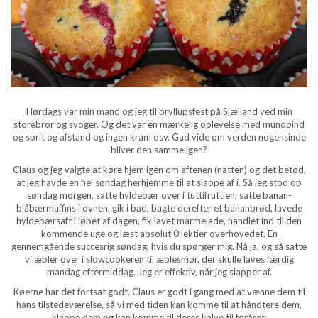
I lørdags var min mand og jeg til bryllupsfest på Sjælland ved min
storebror og svoger. Og det var en mærkelig oplevelse med mundbind
og sprit og afstand og ingen kram osv. Gad vide om verden nogensinde
bliver den samme igen?
Claus og jeg valgte at køre hjem igen om aftenen (natten) og det betød,
at jeg havde en hel søndag herhjemme til at slappe af i. Så jeg stod op
søndag morgen, satte hyldebær over i tuttifruttien, satte banan-
blåbærmuffins i ovnen, gik i bad, bagte derefter et bananbrød, lavede
hyldebærsaft i løbet af dagen, fik lavet marmelade, handlet ind til den
kommende uge og læst absolut 0 lektier overhovedet. En
gennemgående succesrig søndag, hvis du spørger mig. Nå ja, og så satte
vi æbler over i slowcookeren til æblesmør, der skulle laves færdig
mandag eftermiddag. Jeg er effektiv, når jeg slapper af.
Køerne har det fortsat godt, Claus er godt i gang med at vænne dem til
hans tilstedeværelse, så vi med tiden kan komme til at håndtere dem,
klappe dem og kan komme til deres kalve til foråret.