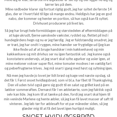
tørrer løs på dem.
Mine rødbeder klarer sig fortsat rigtig godt, jeg har syltet de første 14
glas, der er i hvert fald til lige så mange endnu. Heldigvis har jeg en god
nabo, der kommer og henter en portion, så hun også kan få syltet.
Drivhuset producerer på livet løs.
Så jeg har brugt hele formiddagen og størstedelen af eftermiddagen på
at luge ukrudt, fjerne uønskede vækster, ryddet op, flettet pil ind i
hundegårdens hegn og nu er jeg færdig. Jeg er fuldstændig smadret, jeg
er træt, jeg har ondt i ryggen, mine hænder ser frygtelige ud (jeg kan
ikke finde ud af at bruge handsker i min køkkenhave) og min
køkkenhave og mit drivhus ser nu igen fantastisk ud. Jeg kunne også
konstatere undervejs, at jeg snart skal sylte agurker og asier igen, at
mine meloner vokser super flot, mine tomater modnes i en vældig fart
og peberfrugterne trives. Jeg må snart i gang med høst og syltning igen.
Nå men jeg havde jo lovet jer lidt brød og kage ved næste opslag, så
det får I. Først snoet hvidløgsbrød, som vi bl.a. har fået til Thanksgiving.
Den vil uden tvivl også gøre sig godt til en salat og grillet kød på en
lækker sommeraften. Dernæst får I en æbletærte, som jeg faktisk også
selv kan lide. Jeg kom til at tænke på den, fordi jeg snart skal hjem til
min veninde Marlene og hente æbler, så jeg kan få lavet masser af saft til
vinteren. Jeg løb tør for æblesaft for et par måneder siden, så jeg
glæder mig til at få det lavet igen hurtigst muligt.
SNOET HVIDLØGSBRØD