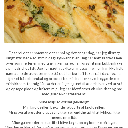
Og fordi det er sommer, det er sol og det er søndag, har jeg tilbragt
langt størstedelen af min dag i køkkenhaven. Jeg har haft så travlt hen
over sommerferien med træninger, så jeg har forsømt min køkkenhave
og mit drivhus lidt. Jeg har nået at sylte en masse, men jeg har ikke helt
nået at holde ukrudtet nede. Så det har jeg haft fokus på i dag. Jeg har
fjernet både blomkål og broccoli fra min køkkenhave, begge dele er
mislykkedes for mig i år, så der er ingen grund til at de bliver ved at stå
og optage plads og irritere mig. Jeg har fået fjernet alt ukrudtet og har
med glæde konstateret at:
Mine majs er vokset gevaldigt.
Min knoldselleri begynder at dufte af knoldselleri.
Mine persillerødder og pastinakker ser endelig ud til at lykkes. Ikke
meget, men lidt.
Mine gulerødder er klar til at blive taget op og komme på lager.
Mine løg er klar, så første fire løgkasser er sat op og der ligger nu løg og