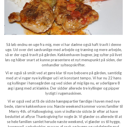
Så løb endnu en uge fra mig, men vi har dælme også haft travlt i denne
uge. Ud over det sædvanlige med arbejde og træning og mere arbejde,
så er der også travlt på gården. Køkkenhaven bugner, jeg sylter på livet
løs og håber snart at kunne præsentere et nyt menupunkt på siden, der
omhandler sylteopskrifter.
Vi er også så småt ved at gøre klar til nye beboere på gården, samtidig
med at vi ruger nye kyllinger ud i et konstant tempo. Vi har nu 22 høns
og kyllinger i hønsegården og ved siden af mig lige nu, er yderligere 8
æg i gang med at klække. Der sidder allerede tre kyllinger og pipper
lystigt i rugemaskinen.
Vi er også ved at få de sidste hængepartier færdige i haven med nye
bede, større køkkenhave osv. Næste weekend kommer vores familier til
Merry 4th. of Hallowgiving, som vi indførste sidste år efter at have
besluttet at aflyse Thanksgiving for nogle år. Vi glæder os allerede til at
se hele familien samlet herude næste weekend, vi glæder os til hygge,
kongespil, sæbebobler, masser af snak og hygge og selvfølgelig god