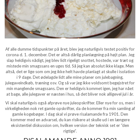
Af alle dumme tidspunkter på året, blev jeg naturligvis testet positiv for
corona d. 1. december. Det er altså dårlig planlægning på højt plan. Jeg
slap heldigvis nådigt, jeg blev lidt rigeligt snottet, hostede, var træt og
mistede min smagssans en uges tid. Så jeg kan absolut ikke klage. Men
altså, det er lige som om jeg ikke helt havde planlagt at skulle i isolation
i 9 dage. Det ødelagde lidt alle mine planer om julebagning,
julegaveindkøb, træning osv. Og så var jeg ikke voldsomt begejstret for
min manglende smagssans. Den er heldigvis kommet igen, jeg har nået
at bage, alle julegaver er næsten i hus, så det bliver nok alligevel jul i år.
Vi skal naturligvis også afprøve nye juleopskrifter. Eller nye for os, men i
virkeligheden nok ret gamle opskrifter, da de kommer fra min samling af
gamle kogebøger. I dag skal vi prøve risalamande fra 1901. Den
kommer med en advarsel, du kan risikere at skulle ud i en længere
eksistentiel diskussion om, hvilken version der teknisk set er “den
rigtige”.